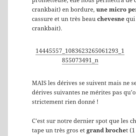
prometteuse, elle nous permettra de 
crankbait) en bordure,
une micro pe
cassure et un très beau
chevesne
qui 
crankbait).
14445557_1083623265061293_1
855073491_n
MAIS les dérives se suivent mais ne s
dérives suivantes ne mérites pas qu’o
strictement rien donné !
C’est sur notre dernier spot que les 
tape un très gros et
grand broche
t (