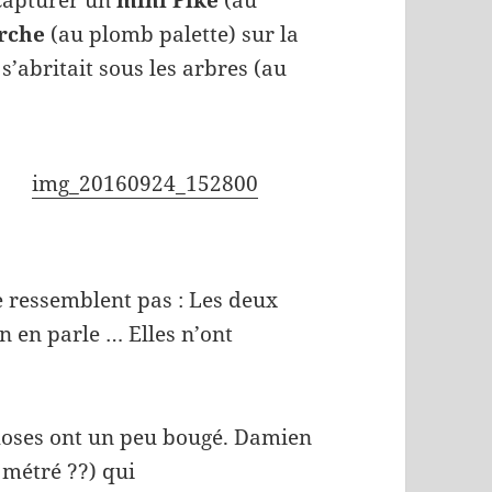
capturer un
mini Pike
(au
rche
(au plomb palette) sur la
s’abritait sous les arbres (au
img_20160924_152800
e ressemblent pas : Les deux
n en parle … Elles n’ont
choses ont un peu bougé. Damien
1 métré ??) qui