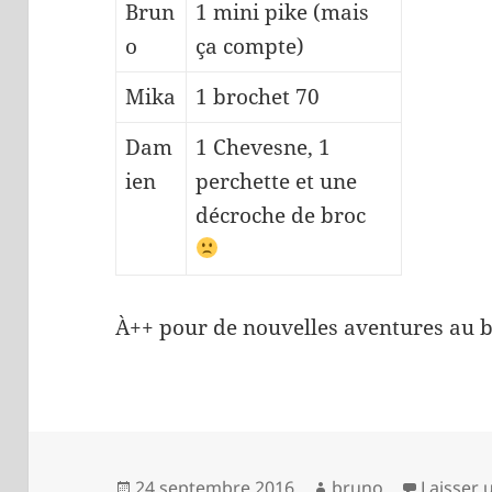
Brun
1 mini pike (mais
o
ça compte)
Mika
1 brochet 70
Dam
1 Chevesne, 1
ien
perchette et une
décroche de broc
À++ pour de nouvelles aventures au b
Publié
Auteur
24 septembre 2016
bruno
Laisser