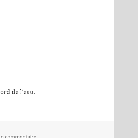
ord de l’eau.
sur Les Brochets et le chat noir
 un commentaire