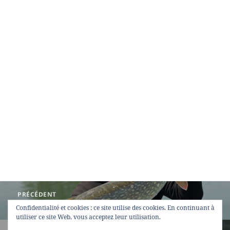
Navigation
PRÉCÉDENT
de
Ouverture du brochet 2019
Article
Confidentialité et cookies : ce site utilise des cookies. En continuant à
l’article
précédent :
utiliser ce site Web, vous acceptez leur utilisation.