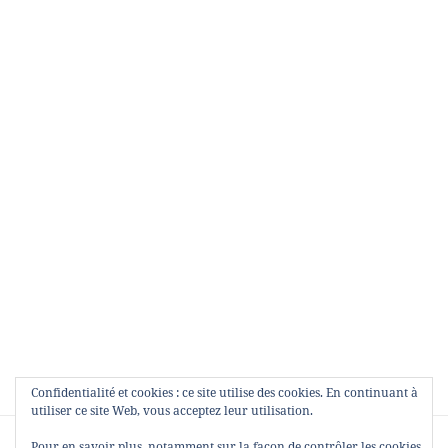
Confidentialité et cookies : ce site utilise des cookies. En continuant à
utiliser ce site Web, vous acceptez leur utilisation.
Navigation
PUBLIÉ DANS
Pour en savoir plus, notamment sur la façon de contrôler les cookies,