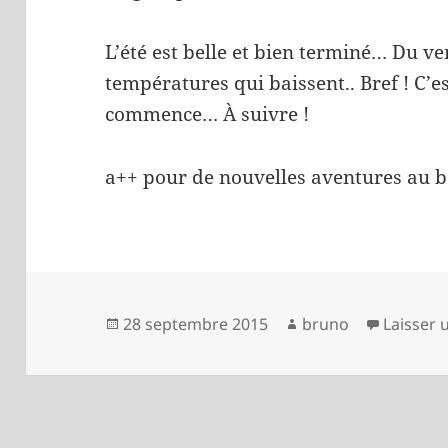
L’été est belle et bien terminé… Du ve
températures qui baissent.. Bref ! C’e
commence… À suivre !
a++ pour de nouvelles aventures au b
Publié
Auteur
28 septembre 2015
bruno
Laisser
le