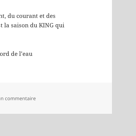
nt, du courant et des
st la saison du KING qui
ord de l’eau
sur The KING is back
 un commentaire