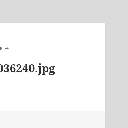
E
036240.jpg