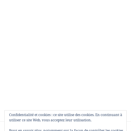
Confidentialité et cookies : ce site utilise des cookies. En continuant à
utiliser ce site Web, vous acceptez leur utilisation.
Navigation
PUBLIÉ DANS
Pour en savoir plus, notamment sur la façon de contrôler les cookies,