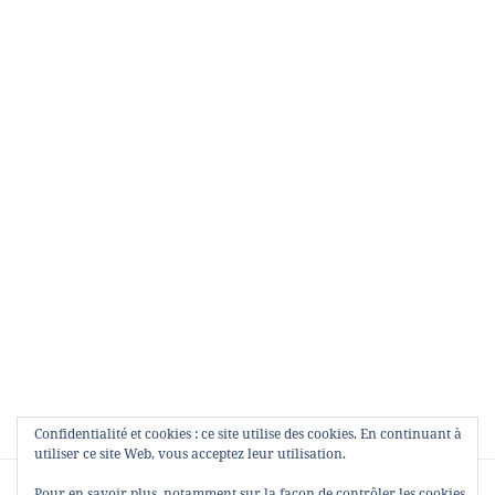
Confidentialité et cookies : ce site utilise des cookies. En continuant à
utiliser ce site Web, vous acceptez leur utilisation.
Navigation
PUBLIÉ DANS
Pour en savoir plus, notamment sur la façon de contrôler les cookies,