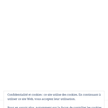
Confidentialité et cookies : ce site utilise des cookies. En continuant à
utiliser ce site Web, vous acceptez leur utilisation.
Navigation
PUBLIÉ DANS
Pour en savoir plus, notamment sur la façon de contrôler les cookies,