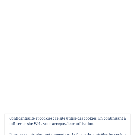
Confidentialité et cookies : ce site utilise des cookies. En continuant à
utiliser ce site Web, vous acceptez leur utilisation.
Navigation
PUBLIÉ DANS
Pour en savoir plus, notamment sur la façon de contrôler les cookies,