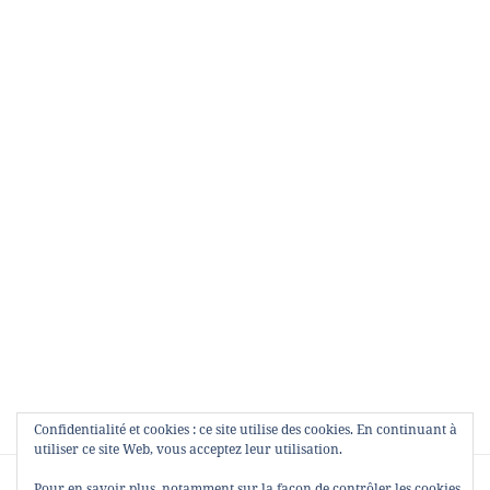
Confidentialité et cookies : ce site utilise des cookies. En continuant à
utiliser ce site Web, vous acceptez leur utilisation.
Navigation
PUBLIÉ DANS
Pour en savoir plus, notamment sur la façon de contrôler les cookies,