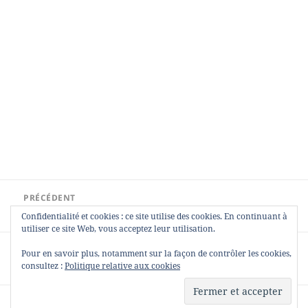
Navigation
PRÉCÉDENT
de
Un sandre mais pas plus
Article
Confidentialité et cookies : ce site utilise des cookies. En continuant à
l’article
précédent :
utiliser ce site Web, vous acceptez leur utilisation.
SUIVANT
Pour en savoir plus, notamment sur la façon de contrôler les cookies,
Du vent et 1 fish
Article
consultez :
Politique relative aux cookies
suivant :
Fièrement propulsé par WordPress