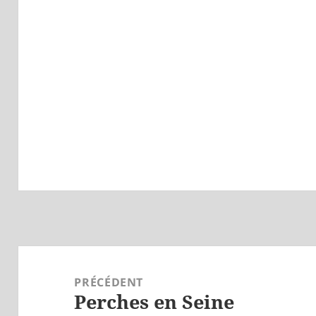
Navigation
de
PRÉCÉDENT
Perches en Seine
l’article
Article