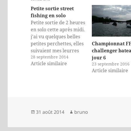
Petite sortie street
fishing en solo
Petite sortie de 2 heures
en solo cette après midi.
j'ai vu quelques belles
Championnat F
petites perchettes, elles
challenger batea
suivaient mes leurres
28 septembre 2014
jour 6
jusqu'au bord, les
Article similaire
23 septembre 2016
regardaient puis s'en
Article similaire
allaient... Bref, Je pense
qu'elles n'étaient pas
d'humeur :-) Puis,
quelques minutes avant
de partir, un mini
sandre a eu pitié de moi
Publié
Auteur
31 août 2014
bruno
et…
le