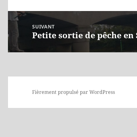
précédent :
SUIVANT
Petite sortie de pêche en
Article
suivant :
Fièrement propulsé par WordPress