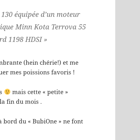
 130
équipée d’un moteur
rique Minn Kota Terrova 55
rd 1198 HDSI »
mbrante (hein chérie!) et me
uer mes poissions favoris !
is
mais cette « petite »
la fin du mois .
à bord du « BubiOne » ne font