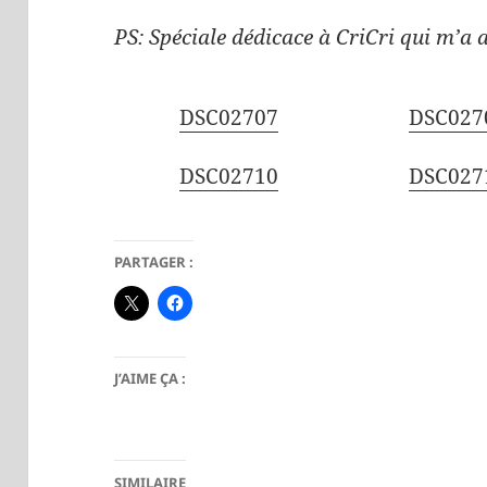
PS: Spéciale dédicace à CriCri qui m’a
DSC02707
DSC027
DSC02710
DSC027
PARTAGER :
J’AIME ÇA :
SIMILAIRE