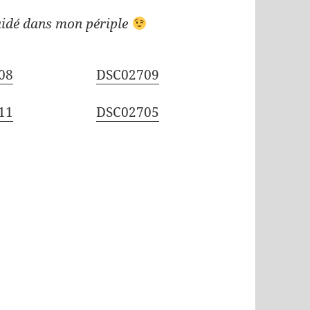
 aidé dans mon périple
08
DSC02709
11
DSC02705